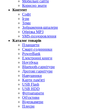
Мобильні сайти
Корисно знати
Контент
Софт
Ігри
Теми
Зображення-шпалери
Обрізка MP3
SMS-поздоровлення
Каталог товарів
Планшети
Смарт-годинники
PowerBank
Електронні книги
Ноутбуки
Bluetooth-гарнітури
Дротові гарнітури
Навушники
Карти пам'яті
USB Flash
USB HDD
Фотоапарати
Об'єктиви
Відеокамери
Плеєри