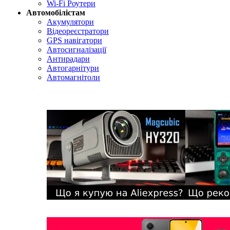
Wi-Fi Роутери
Автомобілістам
Акумулятори
Відеореєстратори
GPS навігатори
Автосигналізації
Антирадари
Автогарнітури
Автомагнітоли