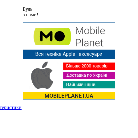
Будь
з нами!
ктеристики