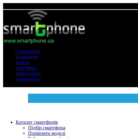
Смартфони
Планшети
Книги
Ноутбуки
Навушники
Годинники
Каталог смартфонів
Підбір смартфона
Порівняти моделі