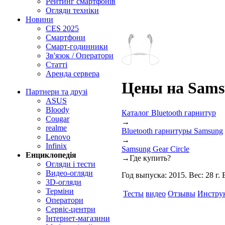
Рейтинг смартфонів
Огляди техніки
Новини
CES 2025
Смартфони
Смарт-годинники
Зв'язок / Оператори
Статті
Аренда сервера
Цены на Samsu
Партнери та друзі
ASUS
Bloody
Каталог Bluetooth гарнитур
Cougar
→
realme
Bluetooth гарнитуры Samsung
Lenovo
→
Infinix
Samsung Gear Circle
Енциклопедія
→
Где купить?
Огляди і тести
Видео-огляди
Год выпуска: 2015. Вес: 28 г.
3D-огляди
Терміни
Тесты
видео
Отзывы
Инстру
Оператори
Сервіс-центри
Інтернет-магазини